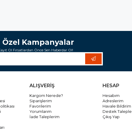
e Özel Kampanyalar
yıt Ol Fırsatlardan Önce Sen Haberdar Ol!
ALIŞVERİŞ
HESAP
Kargom Nerede?
Hesabım
esi
Siparişlerim
Adreslerim
olitikası
Favorilerim
Havale Bildirim
i
Yorumlarım
Destek Taleple
İade Taleplerim
Çıkış Yap
arı