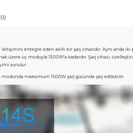
(0)
 iletişimini entegre eden akıllı bir şarj cihazıdır. Aynı anda ik
mak üzere üç moduyla 1500W'a kadardır. Şarj cihazı, özelleştiril
eyimi sunulur.
 şarj modunda maksimum 1500W şarj gücünde şarj edilebilir.