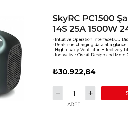
SkyRC PC1500 Şar
14S 25A 1500W 
•
Intuitive Operation
InterfaceLCD
Dis
•
Real-time charging data
at a glance
!
•
High-quality Ventilator, Effectively 
•
Innovative Circuit Design and More
₺30.922,84
ADET