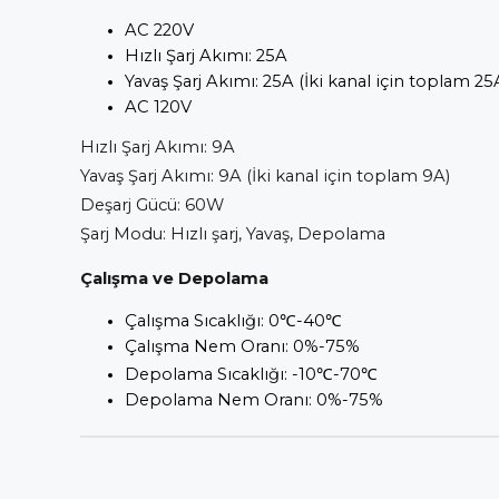
AC 220V
Hızlı Şarj Akımı: 25A
Yavaş Şarj Akımı: 25A (İki kanal için toplam 25
AC 120V
Hızlı Şarj Akımı: 9A
Yavaş Şarj Akımı: 9A (İki kanal için toplam 9A)
Deşarj Gücü: 60W
Şarj Modu: Hızlı şarj, Yavaş, Depolama
Çalışma ve Depolama
Çalışma Sıcaklığı: 0
℃
-40
℃
Ç
al
ış
ma Nem Oran
ı
: 0%-75%
Depolama S
ı
cakl
ığı
: -10
℃
-70
℃
Depolama Nem Oran
ı
: 0%-75%