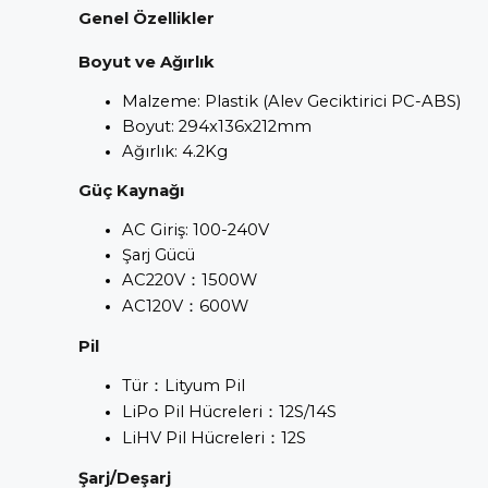
Genel Özellikler
Boyut ve Ağırlık
Malzeme: Plastik (Alev Geciktirici PC-ABS)
Boyut: 294x136x212mm
Ağırlık: 4.2Kg
Güç Kaynağı
AC Giriş: 100-240V
Şarj Gücü
AC220V
：
1500W
AC120V
：
600W
Pil
Tür
：
Lityum Pil
LiPo Pil Hücreleri
：
12S/14S
LiHV Pil Hücreleri
：
12S
Şarj/Deşarj