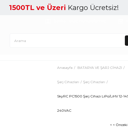
1500TL ve Üzeri
Kargo Ücretsiz!
Banka Hesap Numaralarımız
K
Anasayfa
BATARYA VE ŞARJ CİHAZI
Şarj Cihazları
Şarj Cihazları
SkyRC PC1500 Şarj Cihazı LiPo/LiHV 12-1
240VAC
< < Önceki