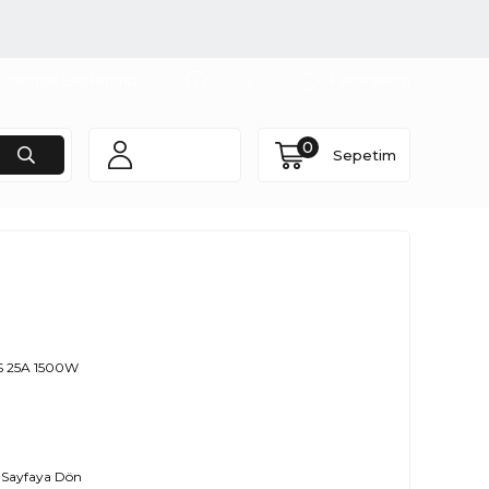
urumsal Bilgilerimiz
S.S.S
Favorilerim
0
Sepetim
4S 25A 1500W
 Sayfaya Dön