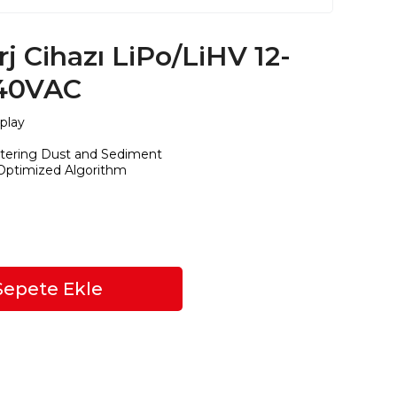
j Cihazı LiPo/LiHV 12-
240VAC
play
Filtering Dust and Sediment
 Optimized
Algorithm