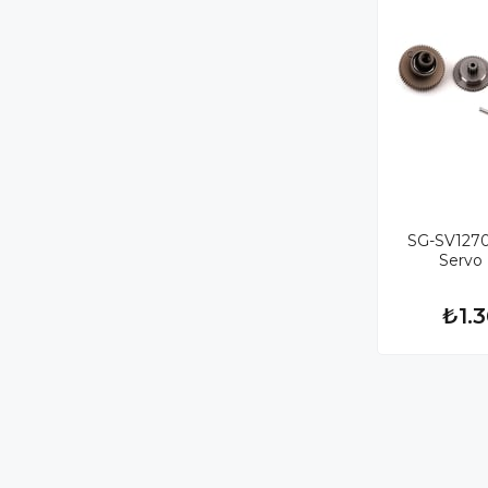
SG-SV1270
Servo D
₺1.