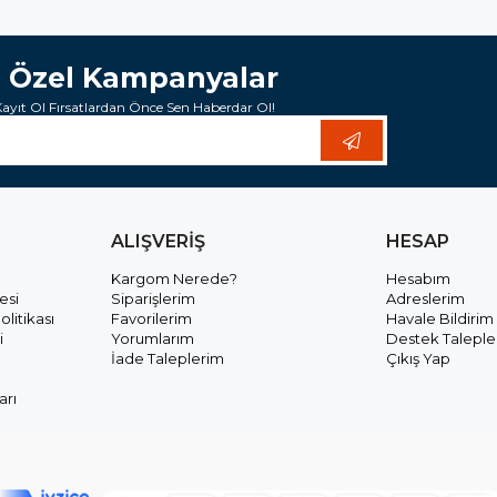
e Özel Kampanyalar
yıt Ol Fırsatlardan Önce Sen Haberdar Ol!
ALIŞVERİŞ
HESAP
Kargom Nerede?
Hesabım
esi
Siparişlerim
Adreslerim
olitikası
Favorilerim
Havale Bildirim
i
Yorumlarım
Destek Taleple
İade Taleplerim
Çıkış Yap
arı