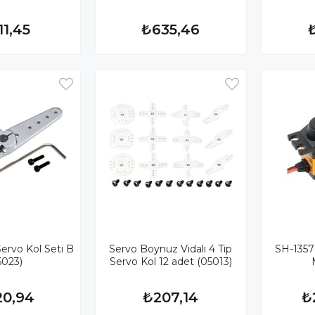
11,45
₺635,46
rvo Kol Seti B
Servo Boynuz Vidalı 4 Tip
SH-1357 
5023)
Servo Kol 12 adet (05013)
20,94
₺207,14
₺