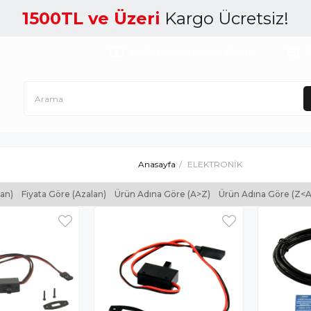
1500TL ve Üzeri
Kargo Ücretsiz!
Banka Hesap Numaralarımız
K
Anasayfa
ELEKTRONİK
tan)
Fiyata Göre (Azalan)
Ürün Adına Göre (A>Z)
Ürün Adına Göre (Z<A