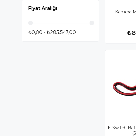
Fiyat Aralığı
Kamera Mo
₺8
₺0,00 - ₺285.547,00
E-Switch Bata
(5