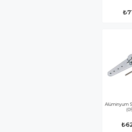
₺7
Alüminyum Se
(0
₺6