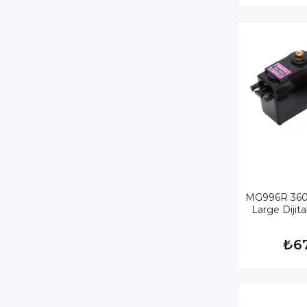
MG996R 360°
Large Dijit
₺6