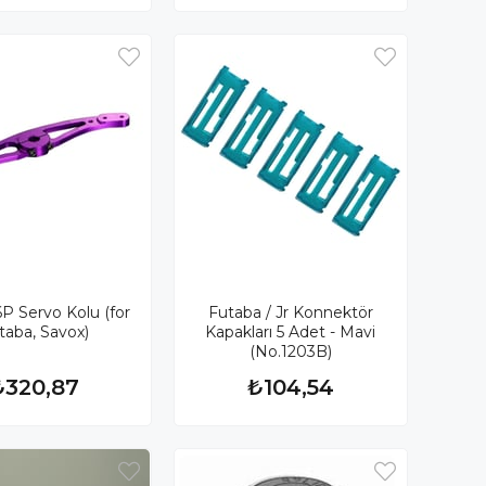
P Servo Kolu (for
Futaba / Jr Konnektör
taba, Savox)
Kapakları 5 Adet - Mavi
(No.1203B)
₺320,87
₺104,54