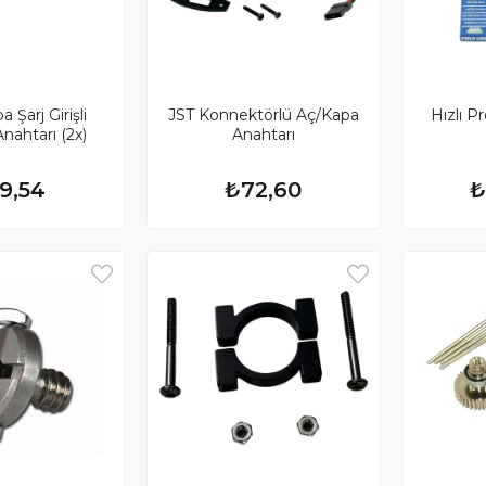
a Şarj Girişli
JST Konnektörlü Aç/Kapa
Hızlı P
nahtarı (2x)
Anahtarı
9,54
₺72,60
₺