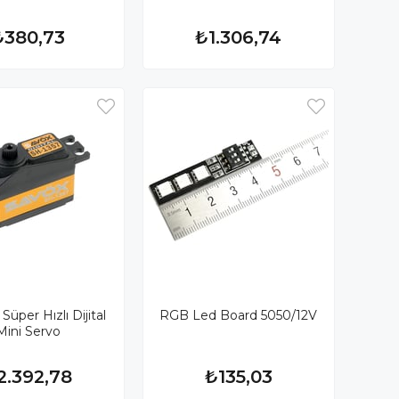
₺380,73
₺1.306,74
Süper Hızlı Dijital
RGB Led Board 5050/12V
Mini Servo
2.392,78
₺135,03