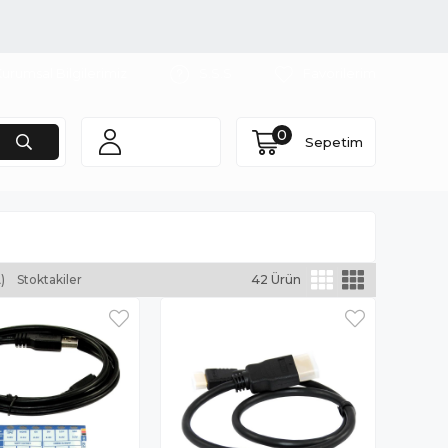
urumsal Bilgilerimiz
S.S.S
Favorilerim
0
Sepetim
)
Stoktakiler
42 Ürün