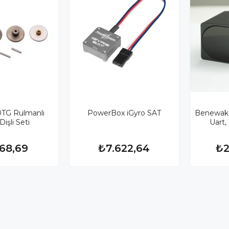
TG Rulmanlı
PowerBox iGyro SAT
Benewake 
işli Seti
Uart
368,69
₺7.622,64
₺2