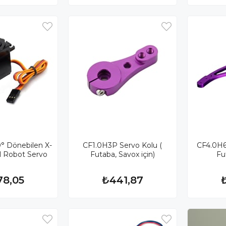
 Dönebilen X-
CF1.0H3P Servo Kolu (
CF4.0H6
al Robot Servo
Futaba, Savox için)
Fu
78,05
₺441,87