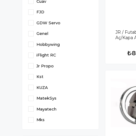
Cuav
FJD
GDW Servo
JR / Futab
Genel
Aç/Kapa A
Hobbywing
₺8
iFlight RC
Jr Propo
Kst
KUZA
MatekSys
Mayatech
Mks