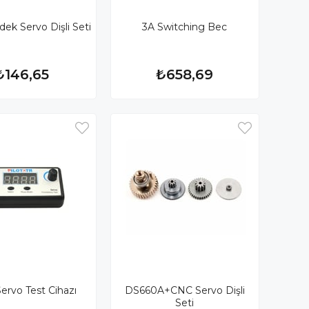
ek Servo Dişli Seti
3A Switching Bec
₺146,65
₺658,69
 Servo Test Cihazı
DS660A+CNC Servo Dişli
Seti