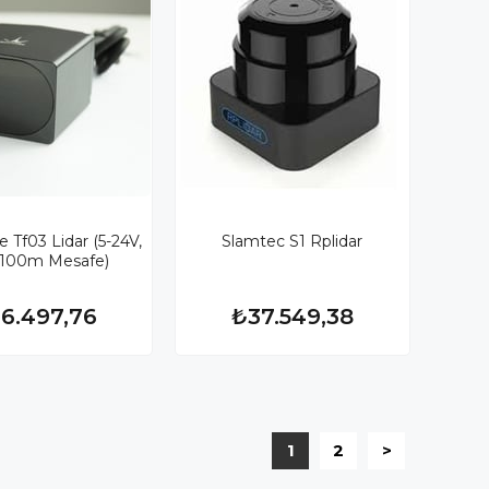
Tf03 Lidar (5-24V,
Slamtec S1 Rplidar
, 100m Mesafe)
6.497,76
₺37.549,38
1
2
>