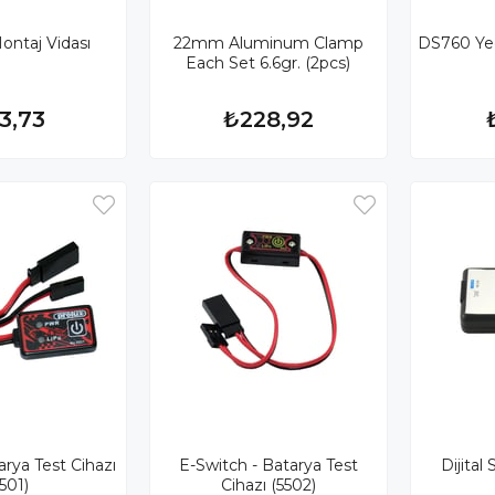
ntaj Vidası
22mm Aluminum Clamp
DS760 Yed
Each Set 6.6gr. (2pcs)
3,73
₺228,92
rya Test Cihazı
E-Switch - Batarya Test
Dijital
501)
Cihazı (5502)