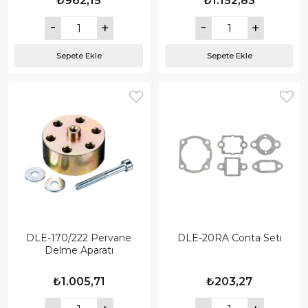
₺962,15
₺1.152,83
Sepete Ekle
Sepete Ekle
DLE-170/222 Pervane
DLE-20RA Conta Seti
Delme Aparatı
₺1.005,71
₺203,27