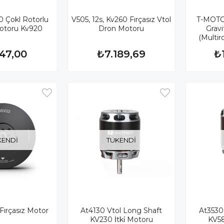
 Çokl Rotorlu
V505, 12s, Kv260 Fırçasız Vtol
T-MOTO
Motoru Kv920
Dron Motoru
Gravi
(Multir
147,00
₺7.189,69
₺
KENDI
TÜKENDI
Fırçasız Motor
At4130 Vtol Long Shaft
At3530
KV230 İtki̇ Motoru
KV58