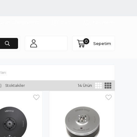
urumsal Bilgilerimiz
S.S.S
Favorilerim
0
Sepetim
ları
)
Stoktakiler
14 Ürün