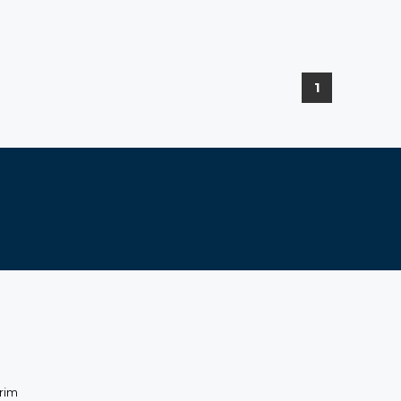
1
rim