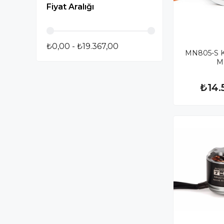
Fiyat Aralığı
₺0,00 - ₺19.367,00
MN805-S KV
M
₺14.