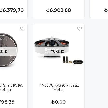
₺6.379,70
₺6.908,88
₺
KENDI
TÜKENDI
g Shaft KV160
MN5008 KV340 Fırçasız
̇ Motoru
Motor
798,39
₺0,00