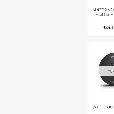
MN2212 V2.0
Vtol İha 
₺3.
TÜ
V605 Kv210 