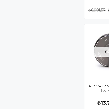
₺6.991,57
TÜ
AT7224 Lon
İtki
₺13.