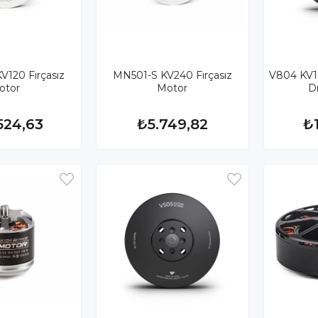
120 Fırçasız
MN501-S KV240 Fırçasız
V804 KV17
otor
Motor
D
524,63
₺5.749,82
₺1