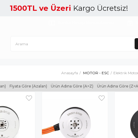
1500TL ve Üzeri
Kargo Ücretsiz!
Banka Hesap Numaralarımız
K
Anasayfa
MOTOR - ESC
Elektrik Motor
tan)
Fiyata Göre (Azalan)
Ürün Adına Göre (A>Z)
Ürün Adına Göre (Z<A