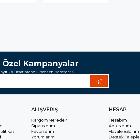
e Özel Kampanyalar
yıt Ol Fırsatlardan Önce Sen Haberdar Ol!
ALIŞVERİŞ
HESAP
Kargom Nerede?
Hesabım
esi
Siparişlerim
Adreslerim
olitikası
Favorilerim
Havale Bildirim
i
Yorumlarım
Destek Taleple