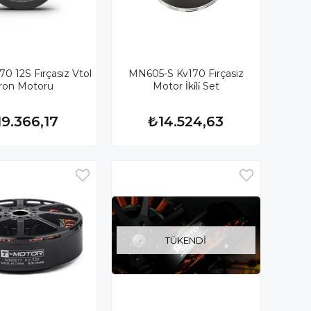
0 12S Fırçasız Vtol
MN605-S Kv170 Fırçasız
ron Motoru
Motor İki̇li̇ Set
9.366,17
₺14.524,63
TÜKENDI