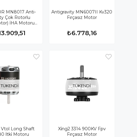
R MN8017 Anti-
Antigravity MN6007II Kv320
ty Çok Rotorlu
Fırçasız Motor
otor) İHA Motoru
KV120
13.909,51
₺6.778,16
TÜKENDI
TÜKENDI
 Vtol Long Shaft
Xi̇ng2 3314 900KV Fpv
0 İtki̇ Motoru
Fırçasız Motor