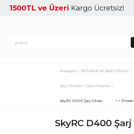
1500TL ve Üzeri
Kargo Ücretsiz!
Banka Hesap Numaralarımız
K
Anasayfa
BATARYA VE ŞARJ CİHAZI
Şarj Cihazları
Şarj Cihazları
SkyRC D400 Şarj Cihazı
< < Önceki
SkyRC D400 Şarj 