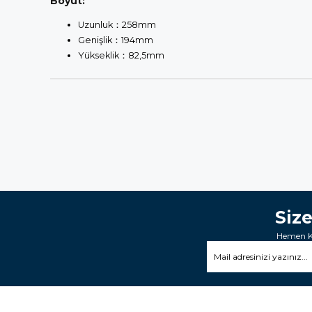
Boyut:
Uzunluk：258mm
Genişlik：194mm
Yükseklik：82,5mm
Siz
Hemen Ka