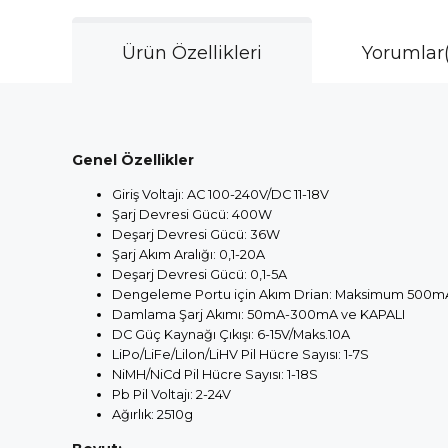
Ürün Özellikleri
Yorumlar
Genel Özellikler
Giriş Voltajı: AC 100-240V/DC 11-18V
Şarj Devresi Gücü: 400W
Deşarj Devresi Gücü: 36W
Şarj Akım Aralığı: 0,1-20A
Deşarj Devresi Gücü: 0,1-5A
Dengeleme Portu için Akım Drian: Maksimum 500m
Damlama Şarj Akımı: 50mA-300mA ve KAPALI
DC Güç Kaynağı Çıkışı: 6-15V/Maks.10A
LiPo/LiFe/Lilon/LiHV Pil Hücre Sayısı: 1-7S
NiMH/NiCd Pil Hücre Sayısı: 1-18S
Pb Pil Voltajı: 2-24V
Ağırlık: 2510g