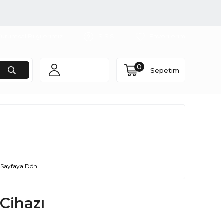
urumsal Bilgilerimiz
S.S.S
Favorilerim
0
Sepetim
 Sayfaya Dön
Cihazı