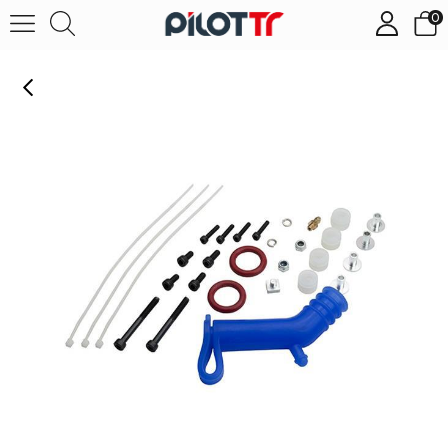
0
HA194BLU - All Spare Parts for Hatiro and RJX90 Muffler