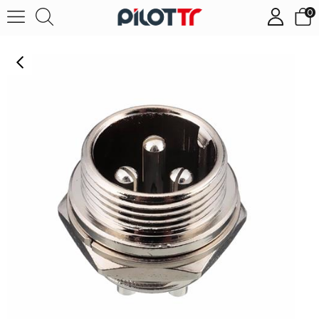
0
GX16 3Pin Docking Aviation Plug Socket Waterproof Circular Connector (Erkek)