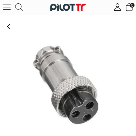
0
GX16 3Pin Docking Aviation Plug Socket Waterproof Circular Connector (Dişi)