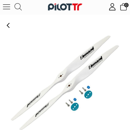
0
17X5.0 Ahşap Drone Pervanesi (2 Adet)