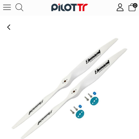
0
15X5.0 Ahşap Drone Pervanesi (2 Adet)